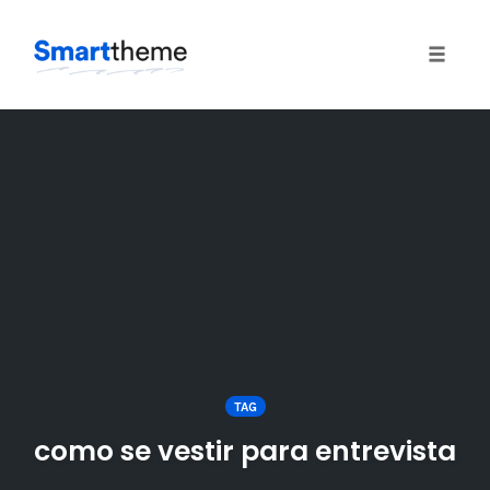
Toggle
naviga
Skip
to
content
TAG
como se vestir para entrevista