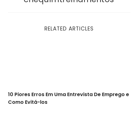
RELATED ARTICLES
10 Piores Erros Em Uma Entrevista De Emprego e Como
10 Piores Erros Em Uma Entrevista De Emprego e
Como Evitá-los
Marketing Pessoal Digital – Curso Online Cristiano C