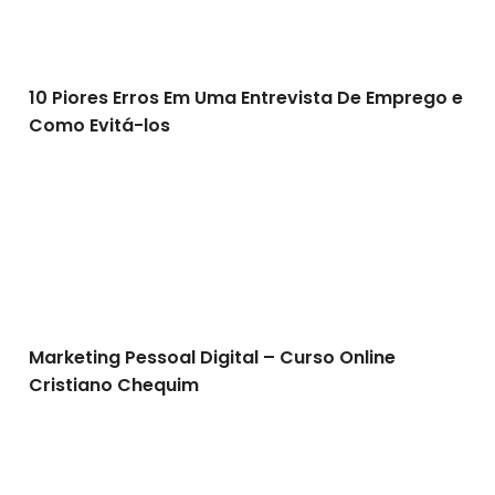
10 Piores Erros Em Uma Entrevista De Emprego e
Como Evitá-los
Marketing Pessoal Digital – Curso Online Cristiano C
Marketing Pessoal Digital – Curso Online
Cristiano Chequim
Como FaZeR Marketing Pessoal Eficiente: Dica para v